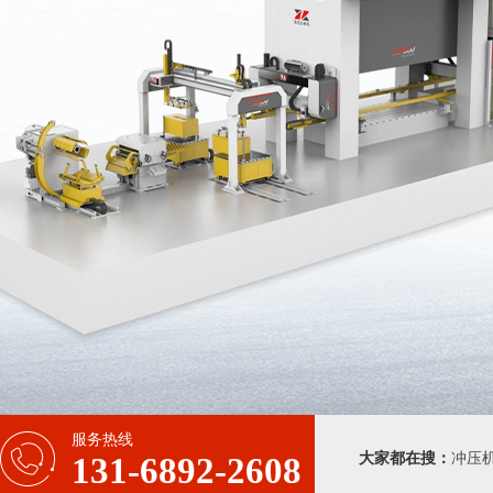
服务热线
大家都在搜：
冲压
131-6892-2608