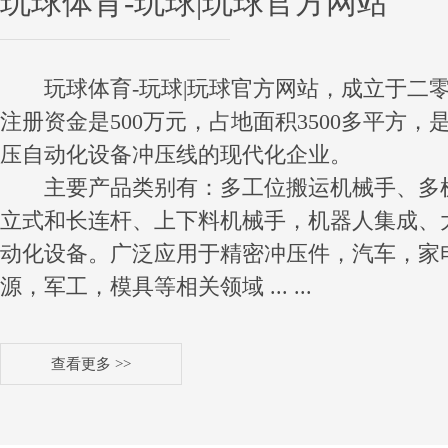
玩球体育-玩球|玩球官方网站
玩球体育-玩球|玩球官方网站，成立于二
注册资金是500万元，占地面积3500多平方，
压自动化设备冲压线的现代化企业。
主要产品类别有：多工位搬运机械手、多
立式和长连杆、上下料机械手，机器人集成、
动化设备。广泛应用于精密冲压件，汽车，家
源，军工，模具等相关领域 ... ...
查看更多 >>