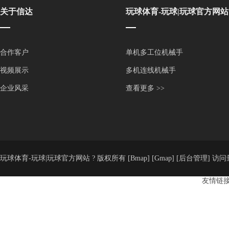
关于信达
玩球体育-玩球|玩球官方网站
合作客户
单机多工位机械手
视频展示
多机连线机械手
企业风采
查看更多 >>
玩球体育-玩球|玩球官方网站 ? 版权所有 [
Bmap
] [
Gmap
] [
后台管理
] 访
友情链