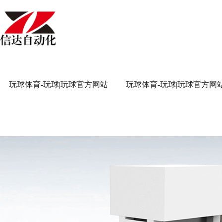
玩球体育-玩球|玩球官方网站
玩球体育-玩球|玩球官方网