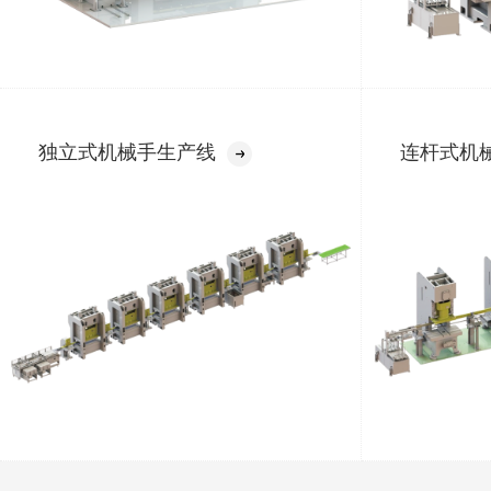
独立式机械手生产线
连杆式机