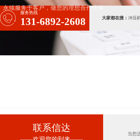
永续服务于客户，做您的理想合作伙伴
服务热线
大家都在搜：
冲压
131-6892-2608
联系信达
当您
——欢迎您的到来——