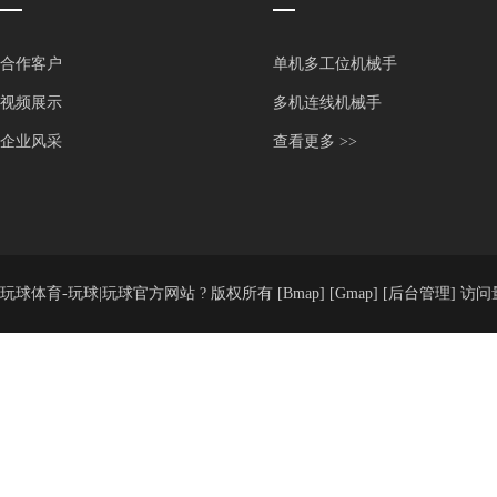
合作客户
单机多工位机械手
视频展示
多机连线机械手
企业风采
查看更多 >>
玩球体育-玩球|玩球官方网站 ? 版权所有 [
Bmap
] [
Gmap
] [
后台管理
] 访