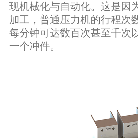
现机械化与自动化。这是因
加工，普通压力机的行程次
每分钟可达数百次甚至千次
一个冲件。