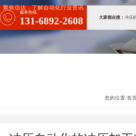
聚焦信达，了解自动化行业资讯
服务热线
大家都在搜：
冲压
131-6892-2608
您的位置:
首