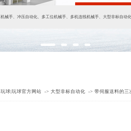
压机械手
、
冲压自动化
、
多工位机械手
、
多机连线机械手
、
大型非标自动
-玩球|玩球官方网站
->
大型非标自动化
->
带伺服送料的三