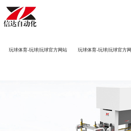
玩球体育-玩球|玩球官方网站
玩球体育-玩球|玩球官方