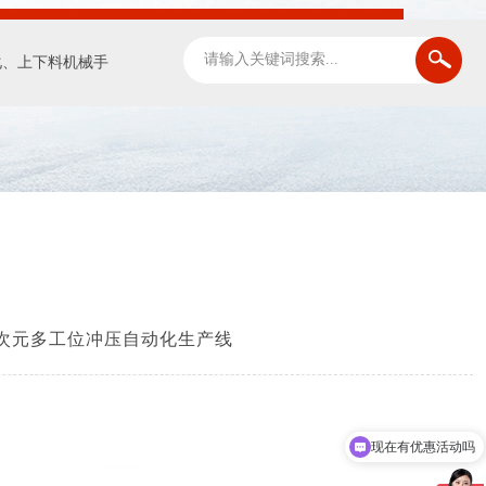
化
、
上下料机械手
次元多工位冲压自动化生产线
现在有优惠活动吗